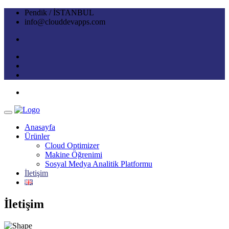
Pendik / İSTANBUL
info@clouddevapps.com
Anasayfa
Ürünler
Cloud Optimizer
Makine Öğrenimi
Sosyal Medya Analitik Platformu
İletişim
İletişim